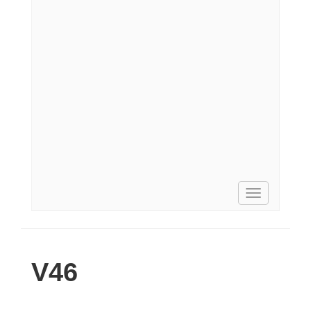
Toggle
navigation
V46