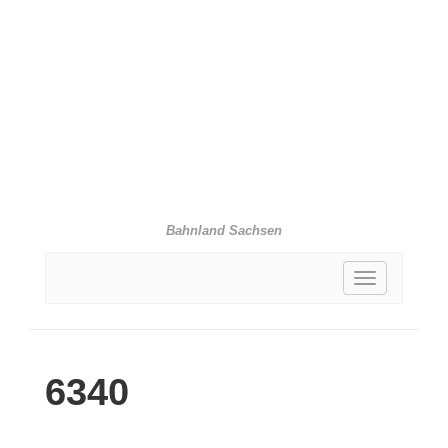
Bahnland Sachsen
Toggle
navigation
6340