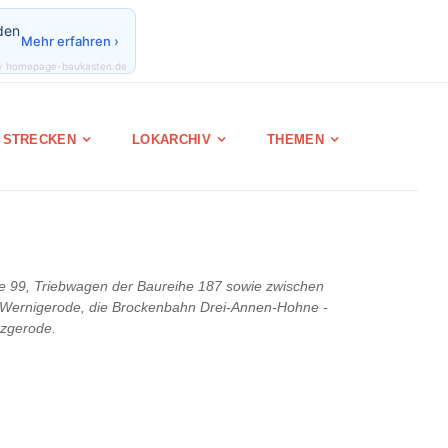
den
Mehr erfahren ›
y homepage-baukasten.de
STRECKEN
LOKARCHIV
THEMEN
he 99, Triebwagen der Baureihe 187 sowie zwischen
- Wernigerode, die Brockenbahn Drei-Annen-Hohne -
rzgerode.