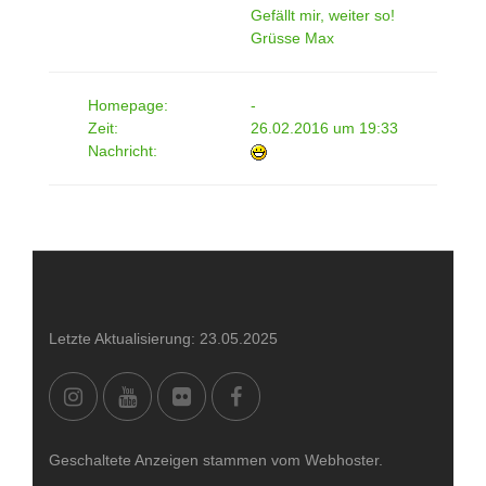
Gefällt mir, weiter so!
Grüsse Max
Homepage:
-
Zeit:
26.02.2016 um 19:33
Nachricht:
Letzte Aktualisierung: 23.05.2025
Geschaltete Anzeigen stammen vom Webhoster.