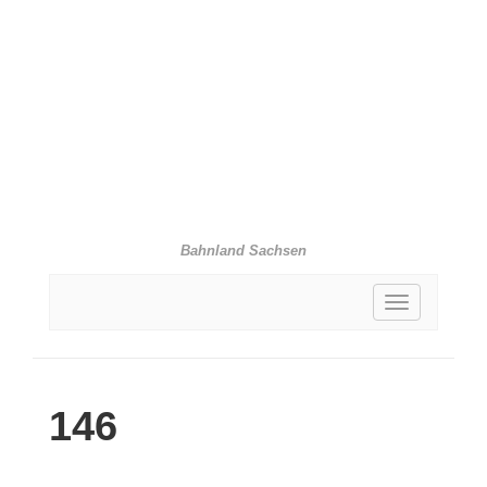
Bahnland Sachsen
Toggle
navigation
146