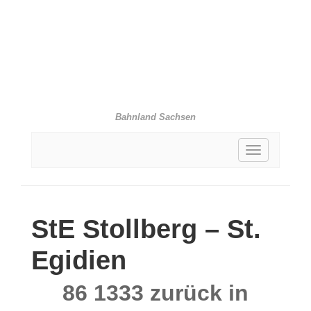
Bahnland Sachsen
Toggle
navigation
StE
Stollberg – St.
Egidien
86 1333 zurück in