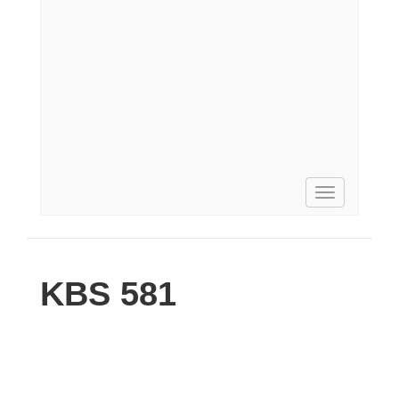
Toggle
navigation
KBS 581