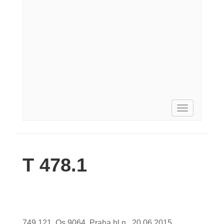
Toggle
navigation
T 478.1
749 121, Os 9064, Praha hl.n., 20.06.2015