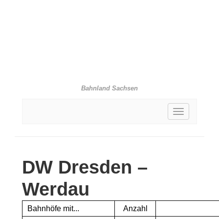
Bahnland Sachsen
Toggle
navigation
DW
Dresden –
Werdau
Bahnhöfe mit...
Anzahl