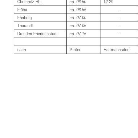
Chemnitz Hbf.
ca. 06:50
12:29
Flöha
ca. 06:55
-
Freiberg
ca. 07:00
-
Tharandt
ca. 07:05
-
Dresden-Friedrichstadt
ca. 07:15
-
nach
Profen
Hartmannsdorf