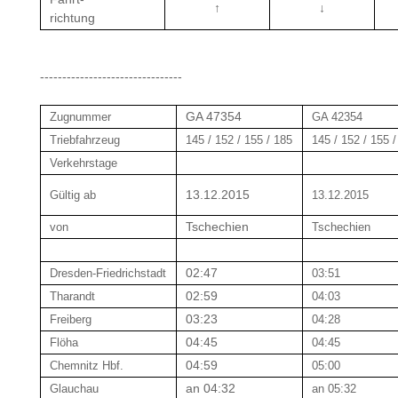
↑
↓
richtung
--------------------------------
GA 47354
Zugnummer
GA 42354
Triebfahrzeug
145 / 152 / 155 / 185
145 / 152 / 155 
Verkehrstage
13.12.2015
Gültig ab
13.12.2015
Tschechien
von
Tschechien
02:47
Dresden-Friedrichstadt
03:51
02:59
Tharandt
04:03
03:23
Freiberg
04:28
04:45
Flöha
04:45
04:59
Chemnitz Hbf.
05:00
an 04:32
Glauchau
an 05:32