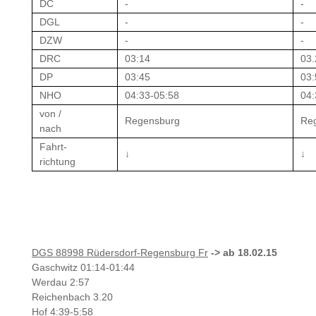
DC
-
-
DGL
-
-
DZW
-
-
DRC
03:14
03.
DP
03:45
03:
NHO
04:33-05:58
04:
von /
Regensburg
Re
nach
Fahrt-
↓
↓
richtung
DGS 88998 Rüdersdorf-Regensburg Fr
-> ab 18.02.15
Gaschwitz 01:14-01:44
Werdau 2:57
Reichenbach 3.20
Hof 4:39-5:58