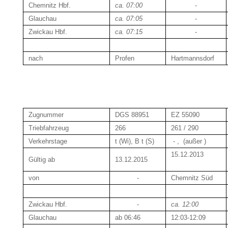
Chemnitz Hbf.
ca. 07:00
-
Glauchau
ca. 07:05
-
Zwickau Hbf.
ca. 07:15
-
nach
Profen
Hartmannsdorf
Zugnummer
DGS 88951
EZ 55090
Triebfahrzeug
266
261 / 290
Verkehrstage
t (Wi), B t (S)
-
,
(außer
)
15.12.2013
Gültig ab
13.12.2015
von
-
Chemnitz Süd
Zwickau Hbf.
-
ca. 12:00
Glauchau
ab 06:46
12:03-12:09