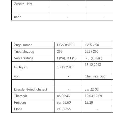
-
Zwickau Hbf.
-
-
nach
-
Zugnummer
DGS 88951
EZ 55090
Triebfahrzeug
266
261 / 290
Verkehrstage
t (Wi), B t (S)
-
,
(außer
)
15.12.2013
Gültig ab
13.12.2015
von
-
Chemnitz Süd
Dresden-Friedrichstadt
-
ca. 12:00
Tharandt
ab 06:46
12:03-12:09
Freiberg
ca. 06:50
12:29
Flöha
ca. 06:55
-