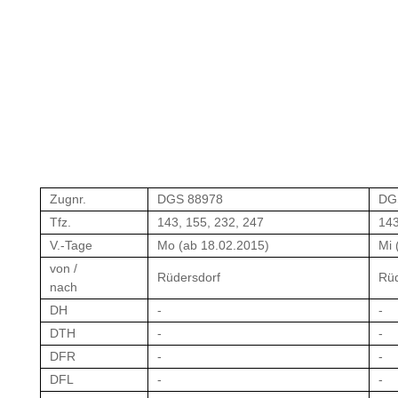
Zugnr.
DGS 88978
DG
Tfz.
143, 155, 232, 247
143
V.-Tage
Mo (ab 18.02.2015)
Mi 
von /
Rüdersdorf
Rüd
nach
DH
-
-
DTH
-
-
DFR
-
-
DFL
-
-