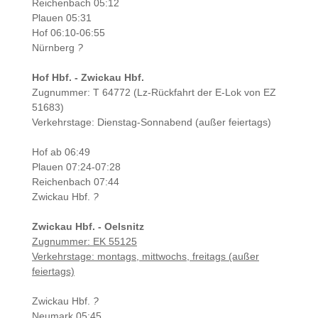
Reichenbach 05:12
Plauen 05:31
Hof 06:10-06:55
Nürnberg
?
Hof Hbf. - Zwickau Hbf.
Zugnummer: T 64772 (Lz-Rückfahrt der E-Lok von EZ
51683)
Verkehrstage: Dienstag-Sonnabend (außer feiertags)
Hof ab 06:49
Plauen 07:24-07:28
Reichenbach 07:44
Zwickau Hbf.
?
Zwickau Hbf. - Oelsnitz
Zugnummer: EK
55125
Verkehrstage: montags, mittwochs, freitags (außer
feiertags)
Zwickau Hbf.
?
Neumark 05:45