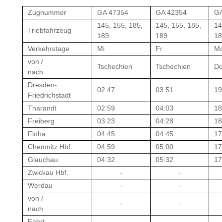
Zugnummer
GA 47354
GA 42354
GA
145, 155, 185,
145, 155, 185,
14
Triebfahrzeug
189
189
18
Verkehrstage
Mi
Fr
Mo
von /
Tschechien
Tschechien
Do
nach
Dresden-
02:47
03:51
19
Friedrichstadt
Tharandt
02:59
04:03
18
Freiberg
03:23
04:28
18
Flöha
04:45
04:45
17
Chemnitz Hbf.
04:59
05:00
17
Glauchau
04:32
05:32
17
Zwickau Hbf.
-
-
Werdau
-
-
von /
-
-
nach
Fahrt-