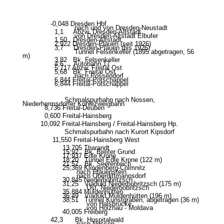
-0,048 Dresden Hbf.
nach und von Dresden-Neustadt
1,1 Abzw. Dresden-Altstadt
von Dresden-Altstadt Elbufer
1,50 Dresden-Altstadt
2,922 Dresden-Plauen (seit 1926)
3,7 Dresden-Plauen (bis 1926)
Tunnel Felsenkeller (1895 abgetragen, 56
m)
3,82 Bk. Felsenkeller
4,6 Autobahn 17
5,717 Abzw. Freital Ost
5,68 Bk. Freital Ost
nach Possendorf
6,844 Freital-Potschappel
6,844 Freital-Potschappel
Schmalspurbahn nach Nossen,
Niederhermsdorfer Kohlezweigbahn
8,736 Freital-Deuben
0,600 Freital-Hainsberg
10,092 Freital-Hainsberg / Freital-Hainsberg Hp.
Schmalspurbahn nach Kurort Kipsdorf
11,550 Freital-Hainsberg West
13,705 Tharandt
15,92 Bk. Breiter Grund
17,937 Edle Krone
18,20 Tunnel Edle Krone (122 m)
21,52 Bk. Seerenteich
25,369 Klingenberg-Colmnitz
nach Frauenstein
nach Oberdittmannsdorf
30,845 Niederbobritzsch
31,25 Viadukt Niederbobritzsch (175 m)
Üst. Niederbobritzsch
35,884 Muldenhütten
36,49 Viadukt Muldenhütten (196 m)
38,51 Tunnel Kunstgraben, abgetragen (36 m)
von Halsbrücke
von Holzhau - Moldava
40,005 Freiberg
42,3 Bk. Hospitalwald
nach Nossen