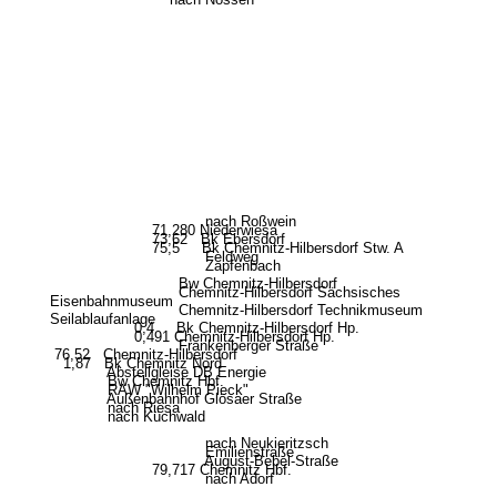
nach Roßwein
71,280 Niederwiesa
73,62 Bk Ebersdorf
75,5 Bk Chemnitz-Hilbersdorf Stw. A
Feldweg
Zapfenbach
Bw Chemnitz-Hilbersdorf
Chemnitz-Hilbersdorf Sächsisches
Eisenbahnmuseum
Chemnitz-Hilbersdorf Technikmuseum
Seilablaufanlage
0,4 Bk Chemnitz-Hilbersdorf Hp.
0,491 Chemnitz-Hilbersdorf Hp.
Frankenberger Straße
76,52 Chemnitz-Hilbersdorf
1,87 Bk Chemnitz Nord
Abstellgleise DB Energie
Bw Chemnitz Hbf.
RAW "Wilhelm Pieck"
Außenbahnhof Glösaer Straße
nach Riesa
nach Küchwald
nach Neukieritzsch
Emilienstraße
August-Bebel-Straße
79,717 Chemnitz Hbf.
nach Adorf