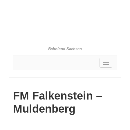
Bahnland Sachsen
Toggle
navigation
FM
Falkenstein –
Muldenberg