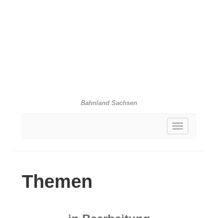
Bahnland Sachsen
Toggle
navigation
Themen