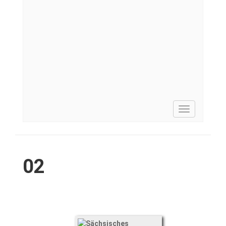
Toggle
navigation
02