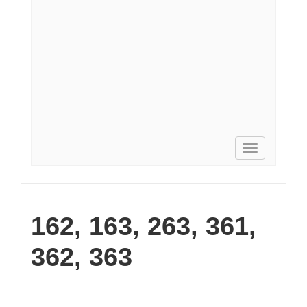
Toggle
navigation
162, 163, 263, 361,
362, 363