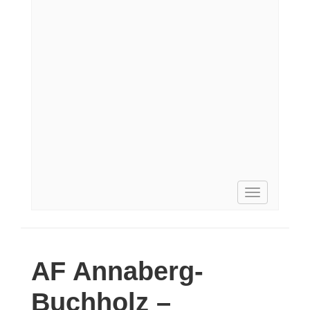
Toggle
navigation
AF
Annaberg-
Buchholz –