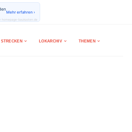
den
Mehr erfahren ›
y homepage-baukasten.de
STRECKEN
LOKARCHIV
THEMEN