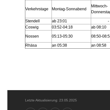
Mittwoch-
Verkehrstage
Montag-Sonnabend
Donnersta
Stendell
ab 23:01
-
Coswig
03:52-04:18
ab 08:10
Nossen
05:13-05:30
08:50-08:
Rhäsa
an 05:38
an 08:58
Letzte Aktualisierung: 23.05.2025