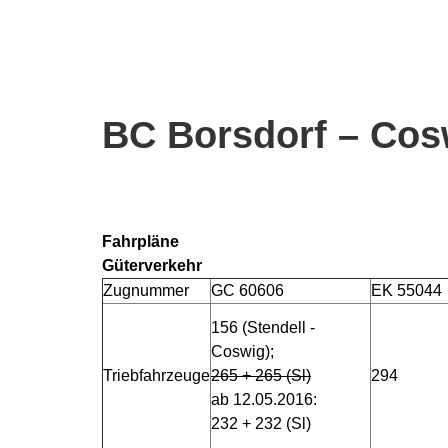
BC
Borsdorf – Cos
Fahrpläne
Güterverkehr
Zugnummer
GC 60606
EK 55044
156 (Stendell -
Coswig);
Triebfahrzeuge
265 + 265 (Sl)
294
ab 12.05.2016:
232 + 232 (Sl)