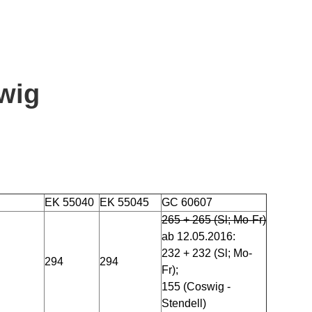
wig
EK 55040
EK 55045
GC 60607
265 + 265 (Sl; Mo-Fr)
ab 12.05.2016:
232 + 232 (Sl; Mo-
294
294
Fr);
155 (Coswig -
Stendell)