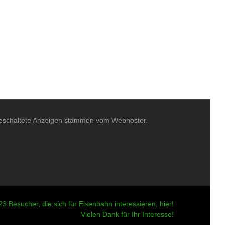
eschaltete Anzeigen stammen vom Webhoster.
Besucher, die sich für Eisenbahn interessieren, hier!
Vielen Dank für Ihr Interesse!