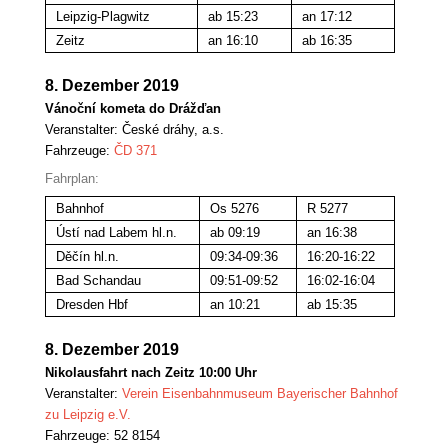
Leipzig-Plagwitz
ab 15:23
an 17:12
Zeitz
an 16:10
ab 16:35
8. Dezember 2019
Vánoční kometa do Drážďan
Veranstalter:
České dráhy, a.s.
Fahrzeuge:
ČD 371
Fahrplan:
Bahnhof
Os 5276
R 5277
Ústí nad Labem hl.n.
ab 09:19
an 16:38
Děčín hl.n.
09:34-09:36
16:20-16:22
Bad Schandau
09:51-09:52
16:02-16:04
Dresden Hbf
an 10:21
ab 15:35
8. Dezember 2019
Nikolausfahrt nach Zeitz 10:00 Uhr
Veranstalter:
Verein Eisenbahnmuseum Bayerischer Bahnhof
zu Leipzig e.V.
Fahrzeuge: 52 8154