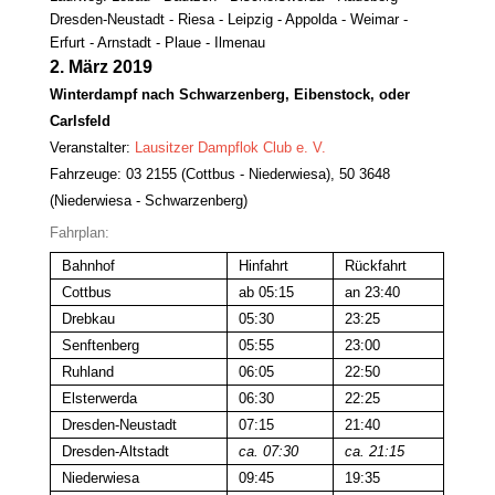
Dresden-Neustadt - Riesa - Leipzig - Appolda - Weimar -
Erfurt - Arnstadt - Plaue - Ilmenau
2. März 2019
Winterdampf nach Schwarzenberg, Eibenstock, oder
Carlsfeld
Veranstalter:
Lausitzer Dampflok Club e. V.
Fahrzeuge: 03 2155 (Cottbus - Niederwiesa), 50 3648
(Niederwiesa - Schwarzenberg)
Fahrplan:
Bahnhof
Hinfahrt
Rückfahrt
Cottbus
ab 05:15
an 23:40
Drebkau
05:30
23:25
Senftenberg
05:55
23:00
Ruhland
06:05
22:50
Elsterwerda
06:30
22:25
Dresden-Neustadt
07:15
21:40
Dresden-Altstadt
ca. 07:30
ca. 21:15
Niederwiesa
09:45
19:35