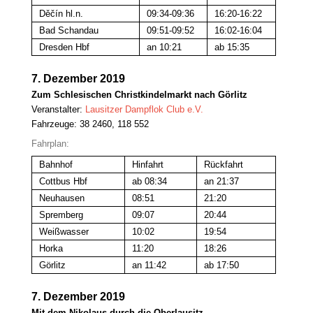
Děčín hl.n.
09:34-09:36
16:20-16:22
Bad Schandau
09:51-09:52
16:02-16:04
Dresden Hbf
an 10:21
ab 15:35
7. Dezember 2019
Zum Schlesischen Christkindelmarkt nach Görlitz
Veranstalter:
Lausitzer Dampflok Club e.V.
Fahrzeuge: 38 2460, 118 552
Fahrplan:
Bahnhof
Hinfahrt
Rückfahrt
Cottbus Hbf
ab 08:34
an 21:37
Neuhausen
08:51
21:20
Spremberg
09:07
20:44
Weißwasser
10:02
19:54
Horka
11:20
18:26
Görlitz
an 11:42
ab 17:50
7. Dezember 2019
Mit dem Nikolaus durch die Oberlausitz