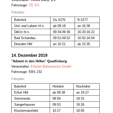
Fahrzeuge:
ČD 371
Fahrplan:
Bahnhof
Os 5276
R 5277
Ústí nad Labem hl.n.
ab 09:19
an 16:38
Děčín hl.n.
09:34-09:36
16:20-16:22
Bad Schandau
09:51-09:52
16:02-16:04
Dresden Hbf
an 10:21
ab 15:35
14. Dezember 2019
"Advent in den Höfen" Quedlinburg
Veranstalter:
Erfurter Bahnservice GmbH
Fahrzeuge: EBS 232
Fahrplan:
Bahnhof
Hinfahrt
Rückfahrt
Erfurt Hbf
ab 08:38
an 19:27
Sömmerda
08:59
19:15
Sangerhausen
09:53
18:26
Klostermansfeld
10:17
18:05