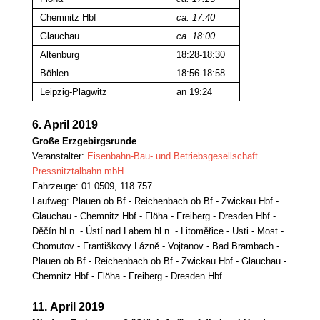
Chemnitz Hbf
ca. 17:40
Glauchau
ca. 18:00
Altenburg
18:28-18:30
Böhlen
18:56-18:58
Leipzig-Plagwitz
an 19:24
6. April 2019
Große Erzgebirgsrunde
Veranstalter:
Eisenbahn-Bau- und Betriebsgesellschaft
Pressnitztalbahn mbH
Fahrzeuge: 01 0509, 118 757
Laufweg: Plauen ob Bf - Reichenbach ob Bf - Zwickau Hbf -
Glauchau - Chemnitz Hbf - Flöha - Freiberg - Dresden Hbf -
Děčín hl.n. - Ústí nad Labem hl.n. - Litoměřice - Usti - Most -
Chomutov - Františkovy Lázně - Vojtanov - Bad Brambach -
Plauen ob Bf - Reichenbach ob Bf - Zwickau Hbf - Glauchau -
Chemnitz Hbf - Flöha - Freiberg - Dresden Hbf
11. April 2019