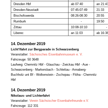
Dresden Hbf
ab 07:40
an 21:4
Dresden-Neustadt
07:45-07:49
21:33
Bischofswerda
08:26-08:30
20:55
Rumburk
-
19:50
Zittau
10:08-10:10
-
Liberec
an 11:03
ab 16:3
14. Dezember 2019
Licht‘lfahrt zur Bergparade in Schwarzenberg
Veranstalter:
Sächsisches Eisenbahnmuseum e. V.
Fahrzeuge: 50 3648
Laufweg: Chemnitz Hbf - Glauchau - Zwickau Hbf - Aue -
Schwarzenberg - Markersbach - Schlettau - Annaberg-
Buchholz unt Bf - Wolkenstein - Zschopau - Flöha - Chemnitz
Hbf
14. Dezember 2019
Nikolaus- und Lichterfahrt
Veranstalter:
Verein Sächsischer Eisenbahnfreunde e.V.
Fahrzeuge: 112 331