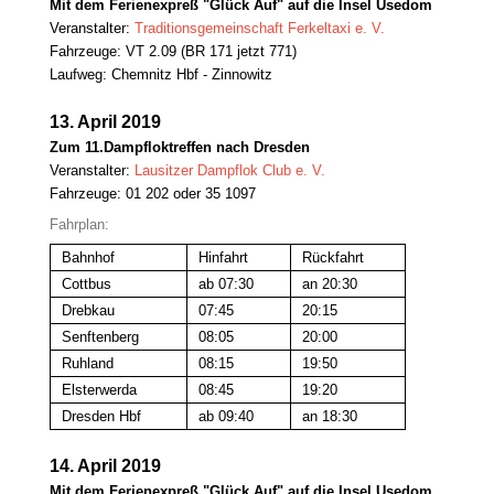
Mit dem Ferienexpreß "Glück Auf" auf die Insel Usedom
Veranstalter:
Traditionsgemeinschaft Ferkeltaxi e. V.
Fahrzeuge: VT 2.09 (BR 171 jetzt 771)
Laufweg: Chemnitz Hbf - Zinnowitz
13. April 2019
Zum 11.Dampfloktreffen nach Dresden
Veranstalter:
Lausitzer Dampflok Club e. V.
Fahrzeuge: 01 202 oder 35 1097
Fahrplan:
Bahnhof
Hinfahrt
Rückfahrt
Cottbus
ab 07:30
an 20:30
Drebkau
07:45
20:15
Senftenberg
08:05
20:00
Ruhland
08:15
19:50
Elsterwerda
08:45
19:20
Dresden Hbf
ab 09:40
an 18:30
14. April 2019
Mit dem Ferienexpreß "Glück Auf" auf die Insel Usedom