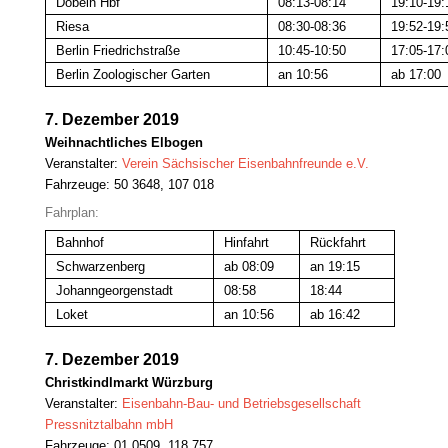
Döbeln Hbf
08:13-08:14
19:10-19:
Riesa
08:30-08:36
19:52-19:
Berlin Friedrichstraße
10:45-10:50
17:05-17:
Berlin Zoologischer Garten
an 10:56
ab 17:00
7. Dezember 2019
Weihnachtliches Elbogen
Veranstalter:
Verein Sächsischer Eisenbahnfreunde e.V.
Fahrzeuge: 50 3648, 107 018
Fahrplan:
Bahnhof
Hinfahrt
Rückfahrt
Schwarzenberg
ab 08:09
an 19:15
Johanngeorgenstadt
08:58
18:44
Loket
an 10:56
ab 16:42
7. Dezember 2019
Christkindlmarkt Würzburg
Veranstalter:
Eisenbahn-Bau- und Betriebsgesellschaft
Pressnitztalbahn mbH
Fahrzeuge: 01 0509, 118 757