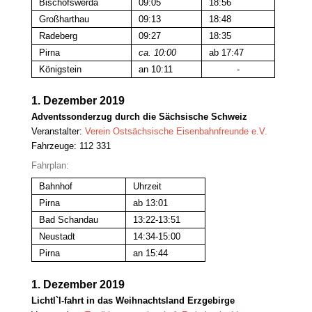
Bischofswerda
09:05
18:56
Großharthau
09:13
18:48
Radeberg
09:27
18:35
Pirna
ca. 10:00
ab 17:47
Königstein
an 10:11
-
1. Dezember 2019
Adventssonderzug durch die Sächsische Schweiz
Veranstalter:
Verein Ostsächsische Eisenbahnfreunde e.V.
Fahrzeuge: 112 331
Fahrplan:
Bahnhof
Uhrzeit
Pirna
ab 13:01
Bad Schandau
13:22-13:51
Neustadt
14:34-15:00
Pirna
an 15:44
1. Dezember 2019
Lichtl`l-fahrt in das Weihnachtsland Erzgebirge