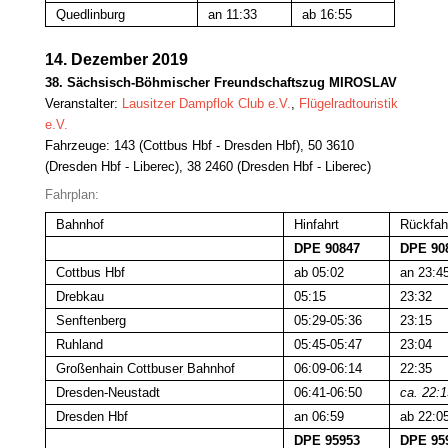
Quedlinburg
an 11:33
ab 16:55
14. Dezember 2019
38. Sächsisch-Böhmischer Freundschaftszug MIROSLAV
Veranstalter:
Lausitzer Dampflok Club e.V.
,
Flügelradtouristik
e.V.
Fahrzeuge: 143 (Cottbus Hbf - Dresden Hbf), 50 3610
(Dresden Hbf - Liberec), 38 2460 (Dresden Hbf - Liberec)
Fahrplan:
Bahnhof
Hinfahrt
Rückfah
DPE 90847
DPE 90
Cottbus Hbf
ab 05:02
an 23:4
Drebkau
05:15
23:32
Senftenberg
05:29-05:36
23:15
Ruhland
05:45-05:47
23:04
Großenhain Cottbuser Bahnhof
06:09-06:14
22:35
Dresden-Neustadt
06:41-06:50
ca. 22:1
Dresden Hbf
an 06:59
ab 22:0
DPE 95953
DPE 95