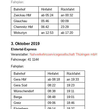
Fahrplan:
Bahnhof
Hinfahrt
Rückfahrt
Zwickau Hbf
ab 05:24
an 00:32
Glauchau
05:46
00:09
Chemnitz Hbf
06:42
23:29
Wolsztyn
an 12:53
ab 17:20
3. Oktober 2019
Elstertal-Express
Veranstalter
:
Nahverkehrsservicegesellschaft Thüringen mbH
Fahrzeuge: 41 1144
Fahrplan:
Bahnhof
Hinfahrt
Rückfahrt
Gera Hbf
ab 08:18
an 19:33
Gera Süd
08:22
19:23
Wünschendorf
08:38
19:11
Berga
08:48
19:01
Greiz
09:06
18:46
Elsterberg
09:14
18:37