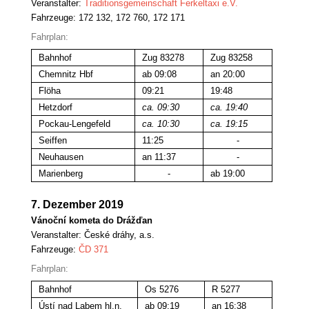
Veranstalter:
Traditionsgemeinschaft Ferkeltaxi e.V.
Fahrzeuge: 172 132, 172 760, 172 171
Fahrplan:
Bahnhof
Zug 83278
Zug 83258
Chemnitz Hbf
ab 09:08
an 20:00
Flöha
09:21
19:48
Hetzdorf
ca. 09:30
ca. 19:40
Pockau-Lengefeld
ca. 10:30
ca. 19:15
Seiffen
11:25
-
Neuhausen
an 11:37
-
Marienberg
-
ab 19:00
7. Dezember 2019
Vánoční kometa do Drážďan
Veranstalter:
České dráhy, a.s.
Fahrzeuge:
ČD 371
Fahrplan:
Bahnhof
Os 5276
R 5277
Ústí nad Labem hl.n.
ab 09:19
an 16:38