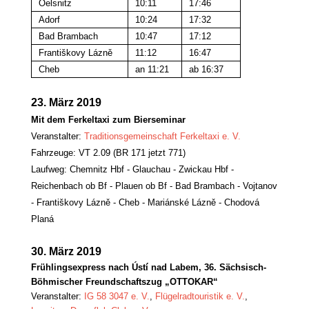
Oelsnitz
10:11
17:46
Adorf
10:24
17:32
Bad Brambach
10:47
17:12
Františkovy Lázně
11:12
16:47
Cheb
an 11:21
ab 16:37
23. März 2019
Mit dem Ferkeltaxi zum Bierseminar
Veranstalter:
Traditionsgemeinschaft Ferkeltaxi e. V.
Fahrzeuge: VT 2.09 (BR 171 jetzt 771)
Laufweg: Chemnitz Hbf - Glauchau - Zwickau Hbf -
Reichenbach ob Bf - Plauen ob Bf - Bad Brambach - Vojtanov
- Františkovy Lázně - Cheb - Mariánské Lázně - Chodová
Planá
30.
März 2019
Frühlingsexpress nach Ústí nad Labem, 36. Sächsisch-
Böhmischer Freundschaftszug „OTTOKAR“
Veranstalter:
IG 58 3047 e. V.
,
Flügelradtouristik e. V.
,