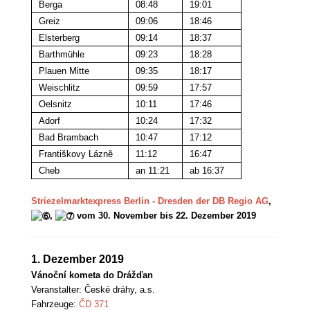
Berga
08:48
19:01
Greiz
09:06
18:46
Elsterberg
09:14
18:37
Barthmühle
09:23
18:28
Plauen Mitte
09:35
18:17
Weischlitz
09:59
17:57
Oelsnitz
10:11
17:46
Adorf
10:24
17:32
Bad Brambach
10:47
17:12
Františkovy Lázně
11:12
16:47
Cheb
an 11:21
ab 16:37
Striezelmarktexpress Berlin - Dresden der DB Regio AG
,
,
vom 30. November bis 22. Dezember 2019
1. Dezember 2019
Vánoční kometa do Drážďan
Veranstalter:
České dráhy, a.s.
Fahrzeuge:
ČD 371