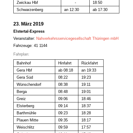
Zwickau Hbf
-
18:50
Schwarzenberg
an 12:30
ab 17:30
23. März 2019
Elstertal-Express
Veranstalter:
Nahverkehrsservicegesellschaft Thüringen mbH
Fahrzeuge: 41 1144
Fahrplan:
Bahnhof
Hinfahrt
Rückfahrt
Gera Hbf
ab 08:18
an 19:33
Gera Süd
08:22
19:23
Wünschendorf
08:38
19:11
Berga
08:48
19:01
Greiz
09:06
18:46
Elsterberg
09:14
18:37
Barthmühle
09:23
18:28
Plauen Mitte
09:35
18:17
Weischlitz
09:59
17:57