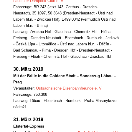
Lausitzer Dampflok Club e. V.
Fahrzeuge: BR 243 (jetzt 143, Cottbus - Dresden-
Neustadt), 35 1097, 50 3648 (Dresden-Neustadt - Ústí nad
Labem hl.n. - Zwickau Hbf), E499.0042 (vermutlich Ústí nad
Labem hl.n. - Bílina)
Laufweg: Zwickau Hbf - Glauchau - Chemnitz Hbf - Flöha -
Freiberg - Dresden-Neustadt - Ebersbach - Rumburk - Jedlová
- Česká Lípa - Litoměřice - Ústí nad Labem hl.n. - Děčín -
Bad Schandau - Pirna - Dresden Hbf - Dresden-Neustadt -
Freiberg - Flöah - Chemnitz Hbf - Glauchau - Zwickau Hbf
30. März 2019
Mit der Brille in die Goldene Stadt – Sonderzug Löbau –
Prag
Veranstalter:
Ostsächsische Eisenbahnfreunde e. V.
Fahrzeuge: 750.308
Lau
fweg: Löbau - Ebersbach - Rumburk - Praha Masarykovo
nádraží
31. März 2019
Elstertal-Express