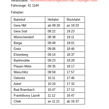
Veranstalter
:
Nahverkehrsservicegesellschaft Thüringen mbH
Fahrzeuge: 41 1144
Fahrplan:
Bahnhof
Hinfahrt
Rückfahrt
Gera Hbf
ab 08:18
an 19:33
Gera Süd
08:22
19:23
Wünschendorf
08:38
19:11
Berga
08:48
19:01
Greiz
09:06
18:46
Elsterberg
09:14
18:37
Barthmühle
09:23
18:28
Plauen Mitte
09:35
18:17
Weischlitz
09:59
17:57
Oelsnitz
10:11
17:46
Adorf
10:24
17:32
Bad Brambach
10:47
17:12
Františkovy Lázně
11:12
16:47
Cheb
an 11:21
ab 16:37