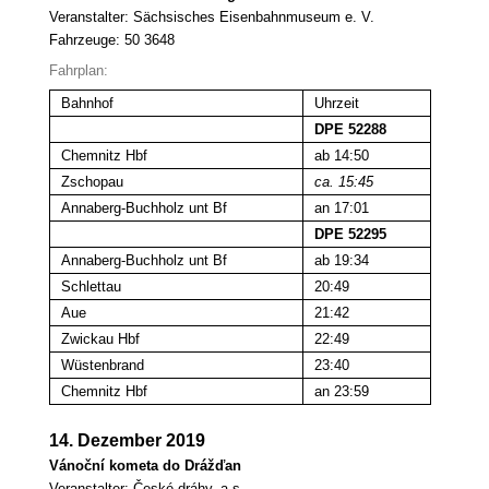
Veranstalter:
Sächsisches Eisenbahnmuseum e. V.
Fahrzeuge: 50 3648
Fahrplan:
Bahnhof
Uhrzeit
DPE 52288
Chemnitz Hbf
ab 14:50
Zschopau
ca. 15:45
Annaberg-Buchholz unt Bf
an 17:01
DPE 52295
Annaberg-Buchholz unt Bf
ab 19:34
Schlettau
20:49
Aue
21:42
Zwickau Hbf
22:49
Wüstenbrand
23:40
Chemnitz Hbf
an 23:59
14. Dezember 2019
Vánoční kometa do Drážďan
Veranstalter:
České dráhy, a.s.