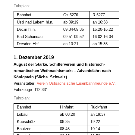
Fahrplan:
Bahnhof
Os 5276
R 5277
Ústí nad Labem hl.n.
ab 09:19
an 16:38
Děčín hl.n.
09:34-09:36
16:20-16:22
Bad Schandau
09:51-09:52
16:02-16:04
Dresden Hbf
an 10:21
ab 15:35
1. Dezember 2019
August der Starke, Schifferverein und historisch-
romantischen Weihnachtsmarkt – Adventsfahrt nach
Königstein (Sächs. Schweiz)
Veranstalter:
Verein Ostsächsische Eisenbahnfreunde e.V.
Fahrzeuge: 112 331
Fahrplan:
Bahnhof
Hinfahrt
Rückfahrt
Löbau
ab 08:20
an 19:37
Kubschütz
08:35
19:22
Bautzen
08:45
19:14