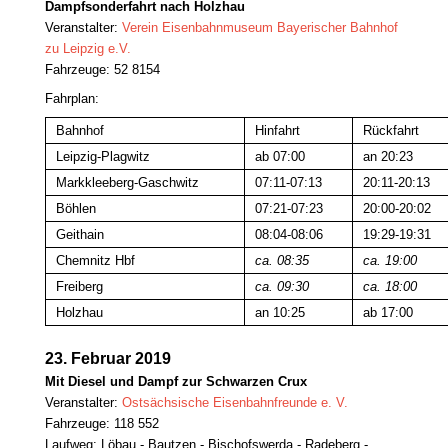
Dampfsonderfahrt nach Holzhau
Veranstalter:
Verein Eisenbahnmuseum Bayerischer Bahnhof
zu Leipzig e.V.
Fahrzeuge: 52 8154
Fahrplan:
Bahnhof
Hinfahrt
Rückfahrt
Leipzig-Plagwitz
ab 07:00
an 20:23
Markkleeberg-Gaschwitz
07:11-07:13
20:11-20:13
Böhlen
07:21-07:23
20:00-20:02
Geithain
08:04-08:06
19:29-19:31
Chemnitz Hbf
ca. 08:35
ca. 19:00
Freiberg
ca. 09:30
ca. 18:00
Holzhau
an 10:25
ab 17:00
23. Februar 2019
Mit Diesel und Dampf zur Schwarzen Crux
Veranstalter:
Ostsächsische Eisenbahnfreunde e. V.
Fahrzeuge: 118 552
Laufweg: Löbau - Bautzen - Bischofswerda - Radeberg -