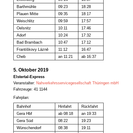
Barthmühle
09:23
18:28
Plauen Mitte
09:35
18:17
Weischlitz
09:59
17:57
Oelsnitz
10:11
17:46
Adorf
10:24
17:32
Bad Brambach
10:47
17:12
Františkovy Lázně
11:12
16:47
Cheb
an 11:21
ab 16:37
5. Oktober 2019
Elstertal-Express
Veranstalter
:
Nahverkehrsservicegesellschaft Thüringen mbH
Fahrzeuge: 41 1144
Fahrplan:
Bahnhof
Hinfahrt
Rückfahrt
Gera Hbf
ab 08:18
an 19:33
Gera Süd
08:22
19:23
Wünschendorf
08:38
19:11